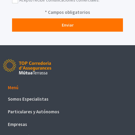
Acepto recibir comunicaciones comerciales.
* Campos obligatorios
Enviar
Top Corredoria d'Assegurances MútuaTerrassa
Menú
Somos Especialistas
Sector Sanitario
Particulares y Autónomos
Sector Industrial
Accidentes
Empresas
Automóvil