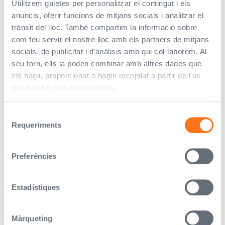
Utilitzem galetes per personalitzar el contingut i els
mercat sobre els productes i serveis oferts pel
responsable i sobre els interessos, preferències i
anuncis, oferir funcions de mitjans socials i analitzar el
necessitats dels usuaris.
Per a més informació sobre la
trànsit del lloc. També compartim la informació sobre
política de privacitat, i sobre com exercir els drets ARSO-
com feu servir el nostre lloc amb els partners de mitjans
POL. *
socials, de publicitat i d'anàlisis amb qui col·laborem. Al
seu torn, ells la poden combinar amb altres dades que
Accepto rebre comunicacions comercials.
els hàgiu proporcionat o hagin recopilat a partir de l'ús
* Camps obligatoris
que heu fet dels seus serveis.
Enviar
Selecció
Requeriments
de
consentiment
Atenció al client
Preferències
Horari d'atenció de dilluns a dijous de 9.00h a 17.00h i
divendres de 9.00h a 14.00h. Pots contactar amb
Estadístiques
nosaltres de les següents formes
Av. de Jacquard, 36 08222
Terrassa, Barcelona
Màrqueting