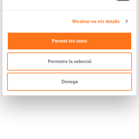
top@topcorredoria.es
93 736 50 70
Mostrar-ne els detalls
Permet-les totes
Permetre la selecció
Denega