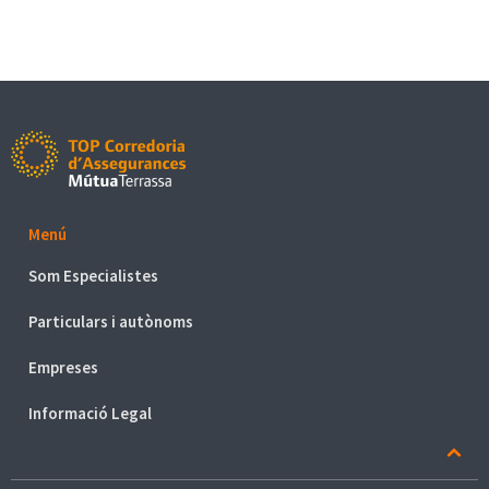
Top Corredoria d'Assegurances MútuaTerrassa
Menú
Som Especialistes
Sector Sanitari
Particulars i autònoms
Sector Industrial
Accidents
Empreses
Automòbil
Ciber riscos
Informació Legal
Baixa laboral
Comerços
Comunitats
Avís Legal
Convenis col·lectius
Decessos
Sistema intern d'Informació (SII) de compliment legal