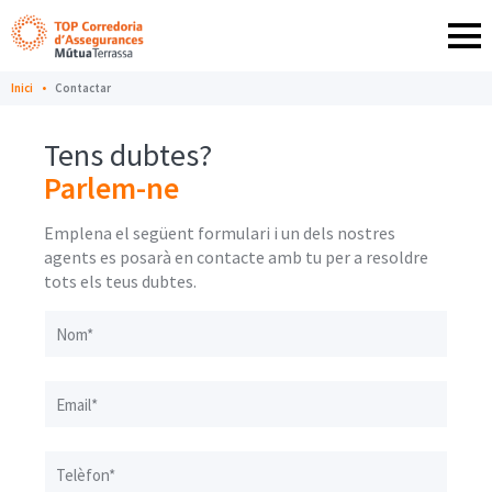
Idioma:
Top Corredoria d'Assegurances MútuaTerrassa
CAT
Obr
Inici
Contactar
Qui
Tens dubtes?
som
Parlem-ne
Particulars
Emplena el següent formulari i un dels nostres
i
agents es posarà en contacte amb tu per a resoldre
tots els teus dubtes.
Autònoms
contact-page-form-legend-personal-information
Nom*
Empreses
Email*
Contactar
Telèfon*