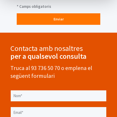
* Camps obligatoris
Enviar
Contacta amb nosaltres
per a qualsevol consulta
Truca al 93 736 50 70 o emplena el
següent formulari
page-detail-form-contact-information
Nom*
Email*