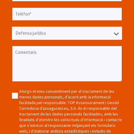
Telèfon*
page-detail-form-contact-select-product
page-detail-form-contact-select-option
Defensa jurídica
Comentaris
Atorgo el meu consentiment per al tractament de les
meves dades personals, d’acord amb la informació
facilitada pel responsable: TOP Assessorament i Gestió
Corredoria d’assegurances, S.A. és el responsable del
tractament de les dades personals facilitades, amb les
finalitats d’atendre les sol·licituds d’informació i contacte
que s’adrecin al responsable mitjançant els formularis
web, i d’elaborar anàlisis estadístiques i estudis de