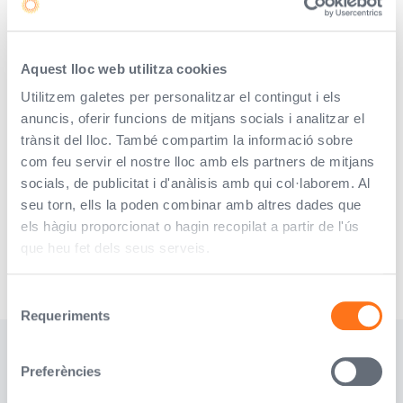
Aquest lloc web utilitza cookies
Utilitzem galetes per personalitzar el contingut i els
anuncis, oferir funcions de mitjans socials i analitzar el
trànsit del lloc. També compartim la informació sobre
com feu servir el nostre lloc amb els partners de mitjans
socials, de publicitat i d'anàlisis amb qui col·laborem. Al
seu torn, ells la poden combinar amb altres dades que
els hàgiu proporcionat o hagin recopilat a partir de l'ús
que heu fet dels seus serveis.
Selecció
Requeriments
de
consentiment
Tens dubtes?
Preferències
Diga'ns el teu telèfon i et
truquem nosaltres